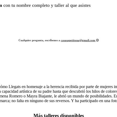
m
con tu nombre completo y taller al que asistes
Cualquier pregunta, escríbenos a
casasapetitona@gmail.com
😉
cómo Llegats en homenaje a la herencia recibida por parte de mujeres i
apacidad artística de su padre hasta que descubrió los hilos de colore
mena Romero o Mayra Biajante, le abrió un mundo de posibilidades. En
 marca; no falta en ninguno de sus reversos. Y ha participado en una fo
Más talleres disponibles