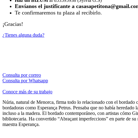
Haz un BIZUM
al 653595938 (Sylvia G.S)
Envíanos el justificante a casasapetitona@gmail.co
Te confirmaremos tu plaza al recibirlo.
¡Gracias!
¿Tienes alguna duda?
Consulta por correo
Consulta por Whatsapp
Conoce más de su trabajo
Núria, natural de Menorca, firma todo lo relacionado con el bordado 
bordadoras como Esperança Petrus. Pensaba que no había heredado la c
incluso a la madera. El bordado contemporáneo, con artistas cómo Gi
bibliotecaria. Ha convertido “Abraçant imperfeccions” en parte de su
maestra Esperança.